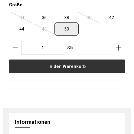
auswählen
Größe
34
36
38
40
42
(Diese Option ist zurzeit nicht verfügbar.)
(Diese Option ist zurzeit ni
44
48
50
(Diese Option ist zurzeit nicht verfügbar.)
Produkt Anzahl: Gib den gewünschten Wert ein oder
Stk
In den Warenkorb
Informationen