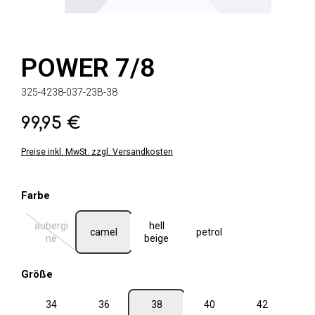
POWER 7/8
325-4238-037-23B-38
99,95 €
Regulärer Preis:
Preise inkl. MwSt. zzgl. Versandkosten
auswählen
Farbe
aubergi
hell
camel
petrol
(Diese Option ist zurzeit nicht verfügbar.)
ne
beige
auswählen
Größe
34
36
38
40
42