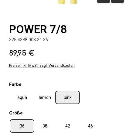
POWER 7/8
325-4388-003-31-36
89,95 €
Regulärer Preis:
Preise inkl. MwSt. zzgl. Versandkosten
auswählen
Farbe
aqua
lemon
pink
auswählen
Größe
36
38
42
46