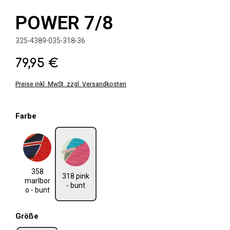
POWER 7/8
325-4389-035-318-36
79,95 €
Regulärer Preis:
Preise inkl. MwSt. zzgl. Versandkosten
auswählen
Farbe
358 marlboro - bunt
318 pink - bunt
358
318 pink
marlbor
- bunt
o - bunt
auswählen
Größe