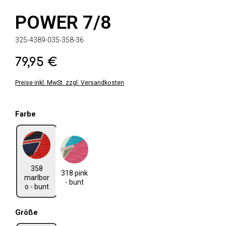
POWER 7/8
325-4389-035-358-36
79,95 €
Regulärer Preis:
Preise inkl. MwSt. zzgl. Versandkosten
auswählen
Farbe
358 marlboro - bunt
318 pink - bunt
358
318 pink
marlbor
- bunt
o - bunt
auswählen
Größe