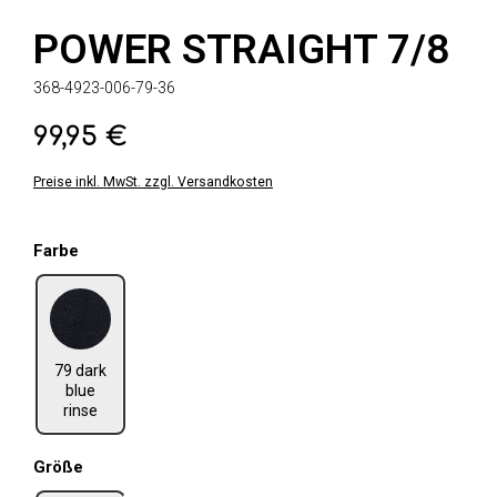
POWER STRAIGHT 7/8
368-4923-006-79-36
99,95 €
Regulärer Preis:
Preise inkl. MwSt. zzgl. Versandkosten
auswählen
Farbe
79 dark blue rinse
79 dark
blue
rinse
auswählen
Größe