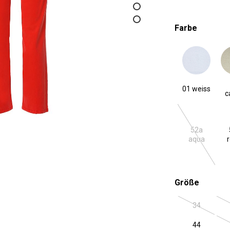
auswäh
Farbe
01 weiss
23
01 weiss
c
52a
(Diese Optio
aqua
auswäh
Größe
34
(Diese Optio
44