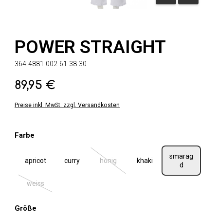
POWER STRAIGHT
364-4881-002-61-38-30
89,95 €
Regulärer Preis:
Preise inkl. MwSt. zzgl. Versandkosten
auswählen
Farbe
smarag
apricot
curry
honig
khaki
(Diese Option ist zurzeit nicht verfügbar.
d
weiss
(Diese Option ist zurzeit nicht verfügbar.)
auswählen
Größe