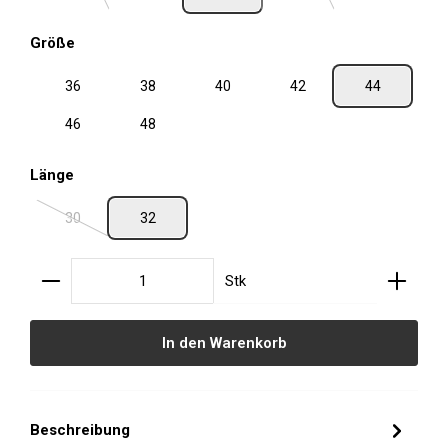
auswählen
Größe
36
38
40
42
44
46
48
auswählen
Länge
30
32
(Diese Option ist zurzeit nicht verfügbar.)
Produkt Anzahl: Gib den gewünschten Wert ein oder
Stk
In den Warenkorb
Beschreibung