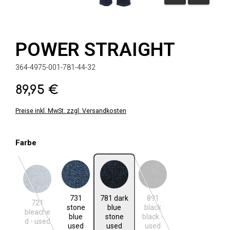
POWER STRAIGHT
364-4975-001-781-44-32
89,95 €
Regulärer Preis:
Preise inkl. MwSt. zzgl. Versandkosten
auswählen
Farbe
721 bleached - used
731 stone blue used
781 dark blue stone used
891 black black - used
731
781 dark
891
(Diese Option ist zurzeit nicht verfügbar.)
(Diese Option ist zurzeit ni
721
stone
blue
black
bleache
blue
stone
black -
d - used
used
used
used