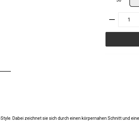
30
Produkt A
-Style. Dabei zeichnet sie sich durch einen körpernahen Schnitt und ei