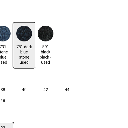
len
e blue used
781 dark blue stone used
891 black black - used
731
781 dark
891
n ist zurzeit nicht verfügbar.)
tone
blue
black
blue
stone
black -
used
used
used
len
38
40
42
44
48
len