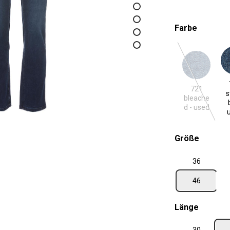
auswäh
Farbe
721 bleached - used
731 ston
(Diese Optio
721
s
bleache
d - used
auswäh
Größe
36
46
auswäh
Länge