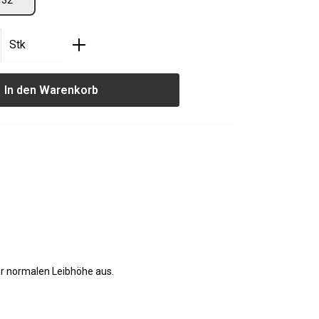
32
nzahl: Gib den gewünschten Wert ein oder
Stk
In den Warenkorb
ner normalen Leibhöhe aus.