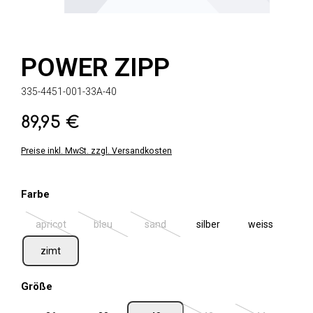
POWER ZIPP
335-4451-001-33A-40
89,95 €
Regulärer Preis:
Preise inkl. MwSt. zzgl. Versandkosten
auswählen
Farbe
apricot
bleu
sand
silber
weiss
(Diese Option ist zurzeit nicht verfügbar.)
(Diese Option ist zurzeit nicht verfügbar.)
(Diese Option ist zurzeit nicht verfügbar.
zimt
auswählen
Größe