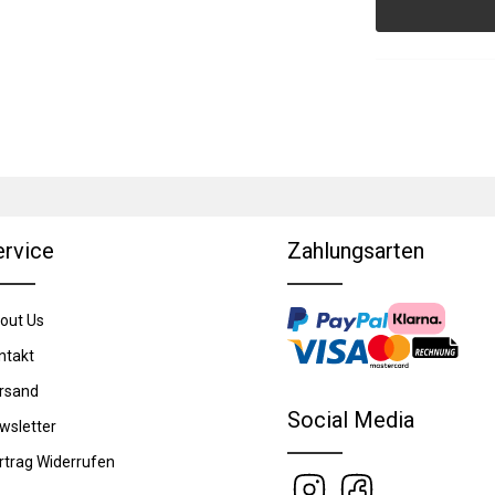
ervice
Zahlungsarten
out Us
ntakt
rsand
Social Media
wsletter
rtrag Widerrufen