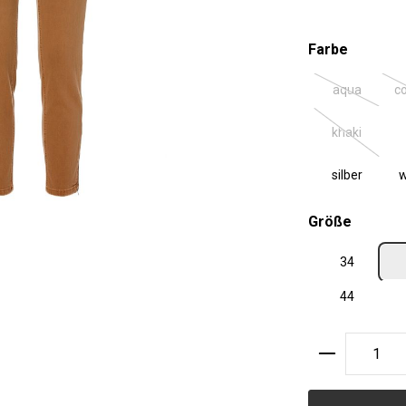
auswäh
Farbe
aqua
c
(Diese Optio
khaki
(Diese Optio
silber
w
auswäh
Größe
34
44
Produkt A