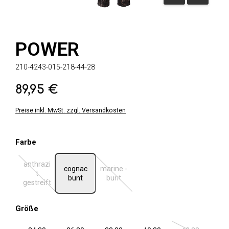
POWER
210-4243-015-218-44-28
89,95 €
Regulärer Preis:
Preise inkl. MwSt. zzgl. Versandkosten
auswählen
Farbe
anthrazi
cognac
marine -
t
(Diese Option ist zurzeit nicht verfügbar.)
(Diese Option ist zurzeit nicht verfügbar.
bunt
bunt
gestreift
auswählen
Größe