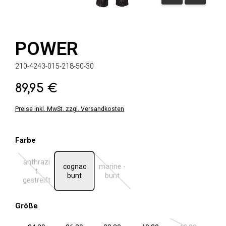
POWER
210-4243-015-218-50-30
89,95 €
Regulärer Preis:
Preise inkl. MwSt. zzgl. Versandkosten
auswählen
Farbe
anthrazi
cognac
marine -
t
(Diese Option ist zurzeit nicht verfügbar.)
(Diese Option ist zurzeit nicht verfügbar.
bunt
bunt
gestreift
auswählen
Größe