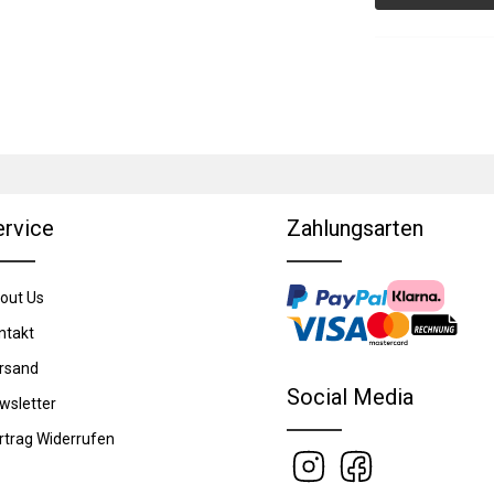
ervice
Zahlungsarten
out Us
ntakt
rsand
Social Media
wsletter
rtrag Widerrufen