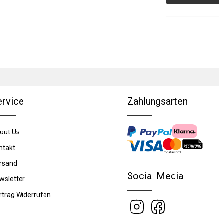
ervice
Zahlungsarten
out Us
ntakt
rsand
Social Media
wsletter
rtrag Widerrufen