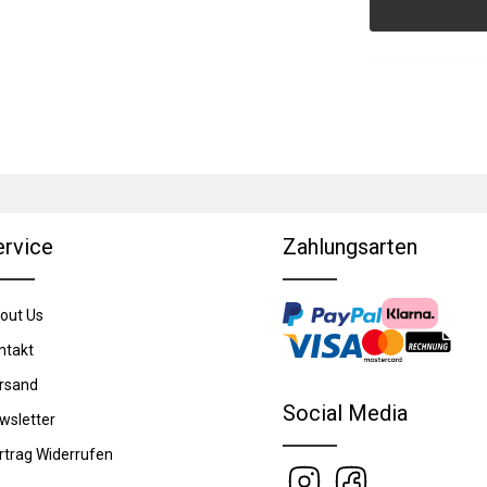
ervice
Zahlungsarten
out Us
ntakt
rsand
Social Media
wsletter
rtrag Widerrufen