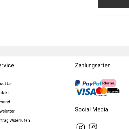
ervice
Zahlungsarten
out Us
ntakt
rsand
Social Media
wsletter
rtrag Widerrufen