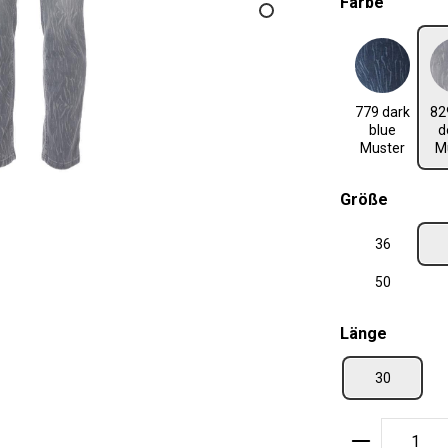
auswäh
Farbe
779 dark blue Muster
829 grey 
779 dark
82
blue
d
Muster
M
auswäh
Größe
36
50
auswäh
Länge
30
Produkt A