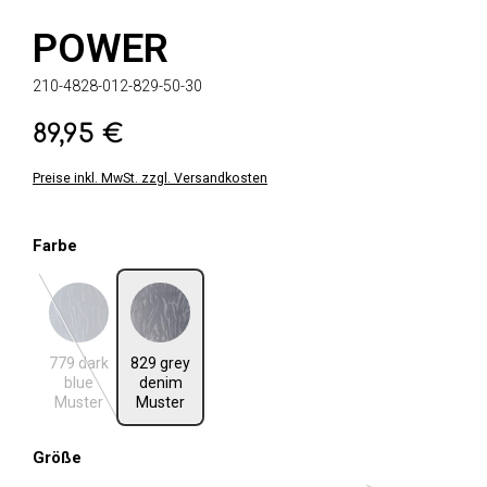
POWER
210-4828-012-829-50-30
89,95 €
Regulärer Preis:
Preise inkl. MwSt. zzgl. Versandkosten
auswählen
Farbe
779 dark blue Muster
829 grey denim Muster
(Diese Option ist zurzeit nicht verfügbar.)
779 dark
829 grey
blue
denim
Muster
Muster
auswählen
Größe