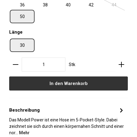
36
38
40
42
44
(Diese Option 
50
auswählen
Länge
30
Produkt Anzahl: Gib den gewünschten Wert ein oder
Stk
In den Warenkorb
Beschreibung
Das Modell Power ist eine Hose im 5-Pocket-Style. Dabei
zeichnet sie sich durch einen körpernahen Schnitt und einer
nor…
Mehr