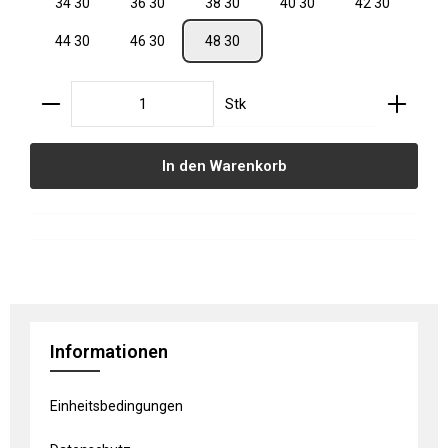
34 30
36 30
38 30
40 30
42 30
44 30
46 30
48 30
Produkt Anzahl: Gib den gewünschten Wert ein oder
Stk
In den Warenkorb
Informationen
Einheitsbedingungen