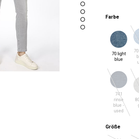
auswäh
Farbe
70 light blue
701 light
70
70 light
b
blue
741 rinse blue - used
80 li
741
(Diese Optio
80
rinse
blue -
used
auswäh
Größe