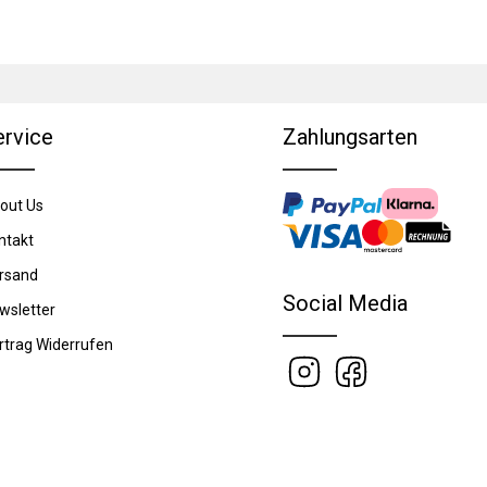
ervice
Zahlungsarten
out Us
ntakt
rsand
Social Media
wsletter
rtrag Widerrufen