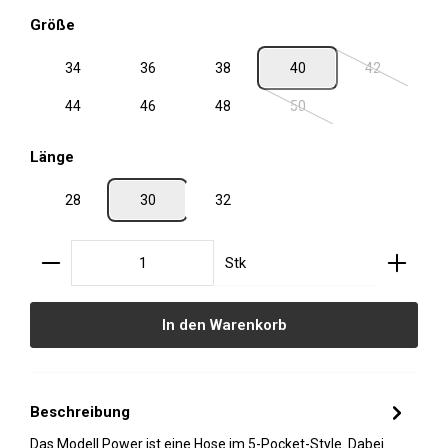
auswählen
Größe
34
36
38
40
42
(Diese Option 
44
46
48
50
(Diese Option ist zurzeit ni
auswählen
Länge
28
30
32
Produkt Anzahl: Gib den gewünschten Wert ein oder
Stk
In den Warenkorb
Beschreibung
Das Modell Power ist eine Hose im 5-Pocket-Style. Dabei