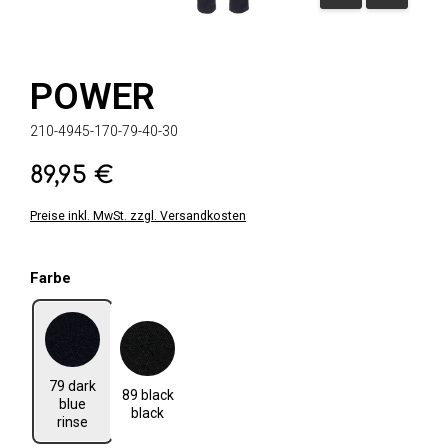
POWER
210-4945-170-79-40-30
89,95 €
Regulärer Preis:
Preise inkl. MwSt. zzgl. Versandkosten
auswählen
Farbe
79 dark blue rinse
89 black black
79 dark
89 black
blue
black
rinse