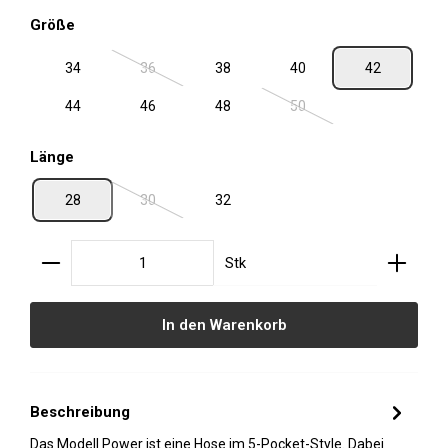
auswählen
Größe
34
36
38
40
42
(Diese Option ist zurzeit nicht verfügbar.)
44
46
48
50
(Diese Option ist zurzeit ni
auswählen
Länge
28
30
32
(Diese Option ist zurzeit nicht verfügbar.)
Produkt Anzahl: Gib den gewünschten Wert ein oder
Stk
In den Warenkorb
Beschreibung
Das Modell Power ist eine Hose im 5-Pocket-Style. Dabei