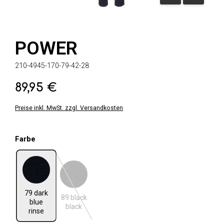
POWER
210-4945-170-79-42-28
89,95 €
Regulärer Preis:
Preise inkl. MwSt. zzgl. Versandkosten
auswählen
Farbe
79 dark blue rinse
89 black black
(Diese Option ist zurzeit nicht verfügbar.)
79 dark
89 black
blue
black
rinse