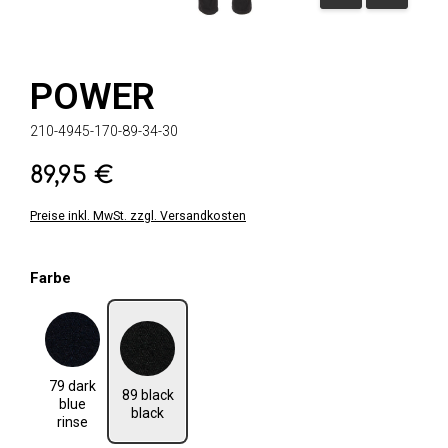
POWER
210-4945-170-89-34-30
89,95 €
Regulärer Preis:
Preise inkl. MwSt. zzgl. Versandkosten
auswählen
Farbe
79 dark blue rinse
89 black black
79 dark
89 black
blue
black
rinse