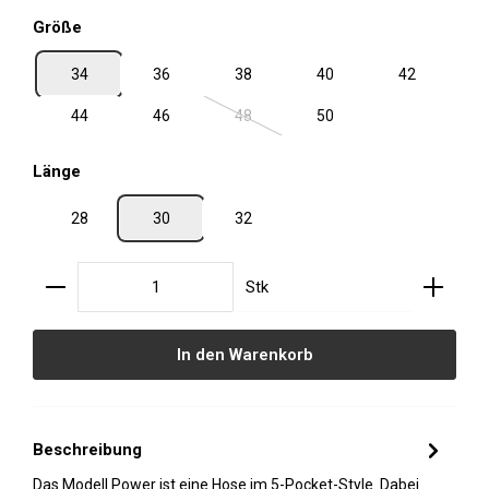
auswählen
Größe
34
36
38
40
42
44
46
48
50
(Diese Option ist zurzeit nicht verfügbar.
auswählen
Länge
28
30
32
Produkt Anzahl: Gib den gewünschten Wert ein oder
Stk
In den Warenkorb
Beschreibung
Das Modell Power ist eine Hose im 5-Pocket-Style. Dabei