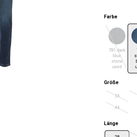
auswäh
Farbe
781 dark blue stone us
731 ston
781 dark
(Diese Optio
blue
s
stone
used
auswäh
Größe
34
(Diese Optio
44
(Diese Optio
auswäh
Länge