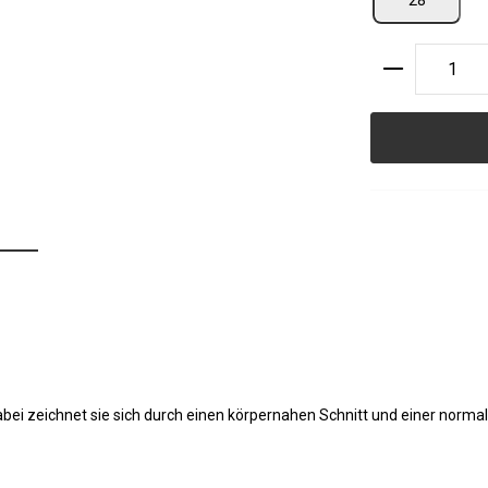
28
Produkt A
abei zeichnet sie sich durch einen körpernahen Schnitt und einer norma