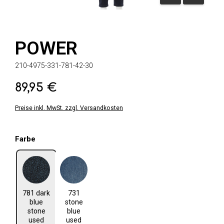
POWER
210-4975-331-781-42-30
89,95 €
Regulärer Preis:
Preise inkl. MwSt. zzgl. Versandkosten
auswählen
Farbe
81 dark blue stone used
731 stone blue used
781 dark
731
blue
stone
stone
blue
used
used