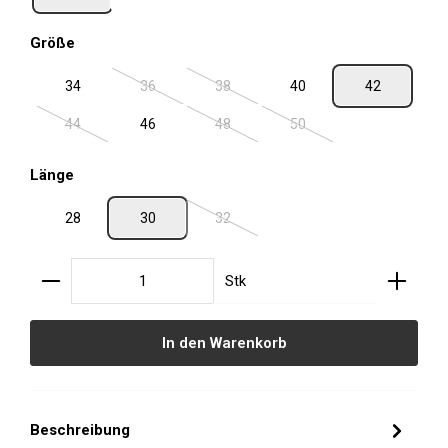
auswählen
Größe
34
36
38
40
42
(Diese Option ist zurzeit nicht verfügbar.)
(Diese Option ist zurzeit nicht verfügbar.
44
46
48
50
(Diese Option ist zurzeit nicht verfügbar.)
(Diese Option ist zurzeit nicht verfügbar.
(Diese Option ist zurzeit ni
auswählen
Länge
28
30
32
(Diese Option ist zurzeit nicht verfügbar.
Produkt Anzahl: Gib den gewünschten Wert ein oder
Stk
In den Warenkorb
Beschreibung