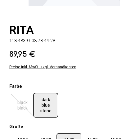
RITA
118-4839-008-78-44-28
89,95 €
Regulärer Preis:
Preise inkl. MwSt. zzgl. Versandkosten
auswählen
Farbe
dark
black
blue
(Diese Option ist zurzeit nicht verfügbar.)
black
stone
auswählen
Größe