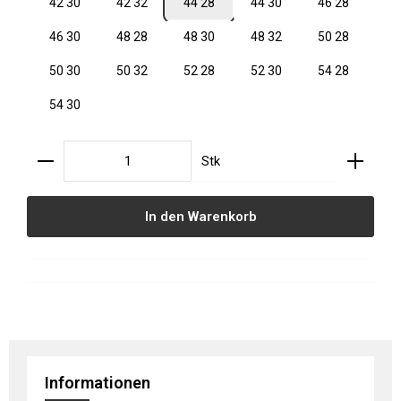
42 30
42 32
44 28
44 30
46 28
46 30
48 28
48 30
48 32
50 28
50 30
50 32
52 28
52 30
54 28
54 30
Produkt Anzahl: Gib den gewünschten Wert ein oder
Stk
In den Warenkorb
Informationen