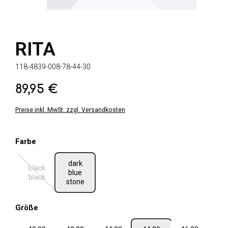
RITA
118-4839-008-78-44-30
89,95 €
Regulärer Preis:
Preise inkl. MwSt. zzgl. Versandkosten
auswählen
Farbe
dark
black
blue
(Diese Option ist zurzeit nicht verfügbar.)
black
stone
auswählen
Größe