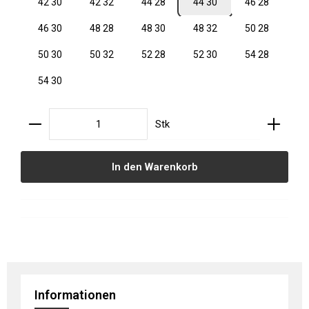
42 30
42 32
44 28
44 30
46 28
46 30
48 28
48 30
48 32
50 28
50 30
50 32
52 28
52 30
54 28
54 30
Produkt Anzahl: Gib den gewünschten Wert ein oder
Stk
In den Warenkorb
Informationen