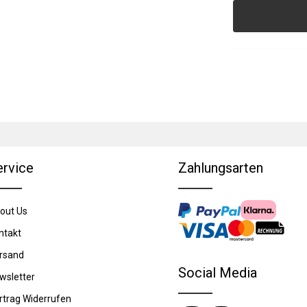
ervice
Zahlungsarten
out Us
ntakt
rsand
Social Media
wsletter
rtrag Widerrufen