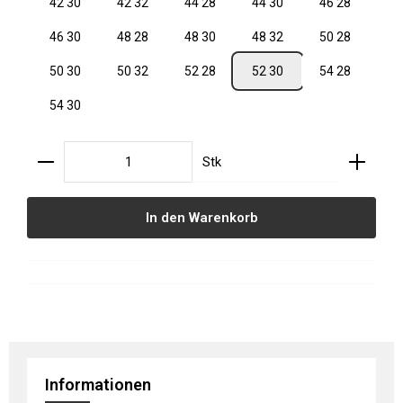
42 30
42 32
44 28
44 30
46 28
46 30
48 28
48 30
48 32
50 28
50 30
50 32
52 28
52 30
54 28
54 30
Produkt Anzahl: Gib den gewünschten Wert ein oder
Stk
In den Warenkorb
Informationen