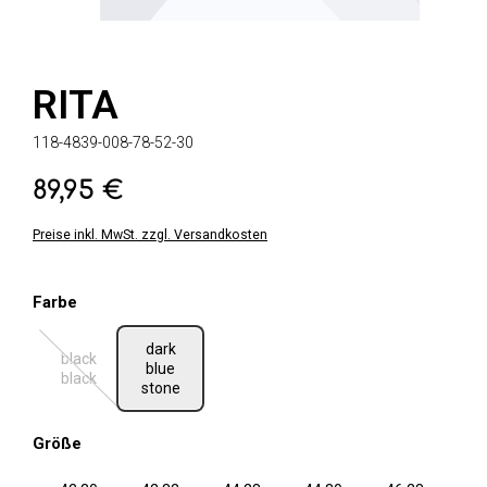
RITA
118-4839-008-78-52-30
89,95 €
Regulärer Preis:
Preise inkl. MwSt. zzgl. Versandkosten
auswählen
Farbe
dark
black
blue
(Diese Option ist zurzeit nicht verfügbar.)
black
stone
auswählen
Größe