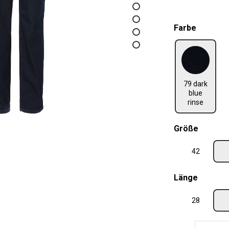
auswäh
Farbe
79 dark blue rinse
79 dark
blue
rinse
auswäh
Größe
42
auswäh
Länge
28