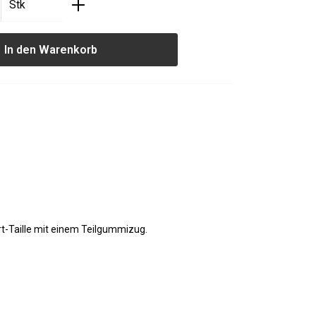
nzahl: Gib den gewünschten Wert ein oder
Stk
In den Warenkorb
rt-Taille mit einem Teilgummizug.