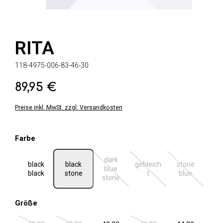
RITA
118-4975-006-83-46-30
89,95 €
Regulärer Preis:
Preise inkl. MwSt. zzgl. Versandkosten
auswählen
Farbe
dark
black
black
gebleich
stone
blue
(Diese Option ist zurzeit nicht verfügbar.
(Diese Option ist zurzeit ni
(Diese Option 
black
stone
t
blue
stone
auswählen
Größe