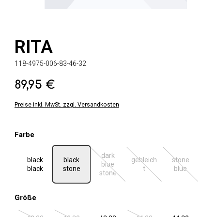
RITA
118-4975-006-83-46-32
89,95 €
Regulärer Preis:
Preise inkl. MwSt. zzgl. Versandkosten
auswählen
Farbe
dark
black
black
gebleich
stone
blue
(Diese Option ist zurzeit nicht verfügbar.
(Diese Option ist zurzeit ni
(Diese Option 
black
stone
t
blue
stone
auswählen
Größe