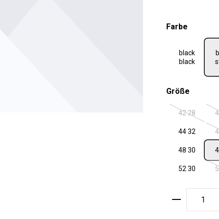
auswäh
Farbe
black
b
black
s
auswäh
Größe
42 28
4
(Diese Optio
44 32
4
48 30
4
52 30
5
Produkt A