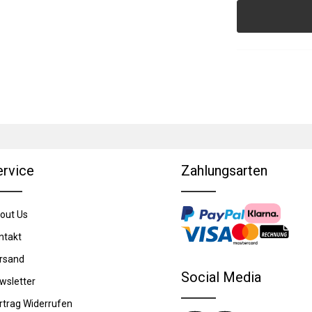
ervice
Zahlungsarten
out Us
ntakt
rsand
Social Media
wsletter
rtrag Widerrufen