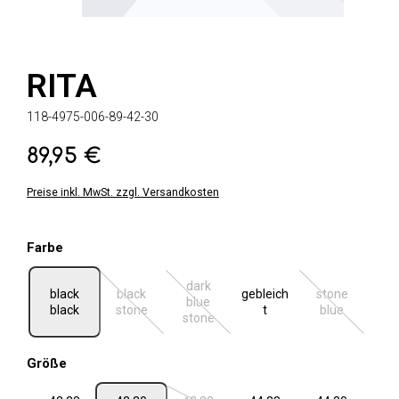
RITA
118-4975-006-89-42-30
89,95 €
Regulärer Preis:
Preise inkl. MwSt. zzgl. Versandkosten
auswählen
Farbe
dark
black
black
gebleich
stone
blue
(Diese Option ist zurzeit nicht verfügbar.)
(Diese Option ist zurzeit nicht verfügbar.
(Diese Option 
black
stone
t
blue
stone
auswählen
Größe