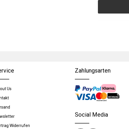
ervice
Zahlungsarten
out Us
ntakt
rsand
Social Media
wsletter
rtrag Widerrufen